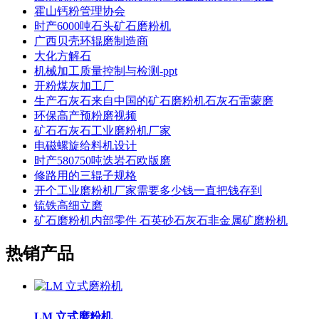
霍山钙粉管理协会
时产6000吨石头矿石磨粉机
广西贝壳环辊磨制造商
大化方解石
机械加工质量控制与检测-ppt
开粉煤灰加工厂
生产石灰石来自中国的矿石磨粉机石灰石雷蒙磨
环保高产预粉磨视频
矿石石灰石工业磨粉机厂家
电磁螺旋给料机设计
时产580750吨迭岩石欧版磨
修路用的三辊子规格
开个工业磨粉机厂家需要多少钱一直把钱存到
锍铁高细立磨
矿石磨粉机内部零件 石英砂石灰石非金属矿磨粉机
热销产品
LM 立式磨粉机