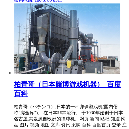
联系电话: 180 3780 8511
柏青哥（日本赌博游戏机器）_百度
百科
柏青哥（パチンコ）,日本的一种弹珠游戏机(国内俗
称"爬金库")。 在日本非常流行。 于1930年始创于日本
名古屋,其发源自欧洲的撞球机。网页 新闻 贴吧 知道 网
盘 图片 视频 地图 文库 资讯 采购 百科 百度首页 登录 注