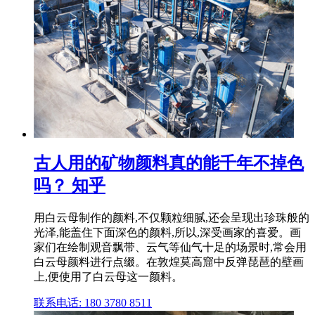
古人用的矿物颜料真的能千年不掉色
吗？ 知乎
用白云母制作的颜料,不仅颗粒细腻,还会呈现出珍珠般的
光泽,能盖住下面深色的颜料,所以,深受画家的喜爱。画
家们在绘制观音飘带、云气等仙气十足的场景时,常会用
白云母颜料进行点缀。在敦煌莫高窟中反弹琵琶的壁画
上,便使用了白云母这一颜料。
联系电话: 180 3780 8511