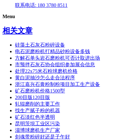
联系电话: 180 3780 8511
Menu
相关文章
硅藻土石灰石粉碎设备
电石泥磨粉机打精品砂粉设备多钱
方解石单头岩石磨粉机可否计取进出场
市预拌石灰石协会组织参加展会信息
处理22x75米石粉球磨机价格
黄白泥抽沙怎么走合法程序
浙江嘉兴石膏粉制粉项目加工生产设备
矿石磨粉机价格1500型
200目版120目版
轧辊磨削的主要工作
找生产腻子粉的机器
矿石淡红色半透明
昆明茨坝工业区污染
淄博球磨机生产厂家
剑魂带粉碎好还是子午好