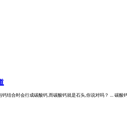
道
结合时会行成碳酸钙,而碳酸钙就是石头,你说对吗？ ... 碳酸