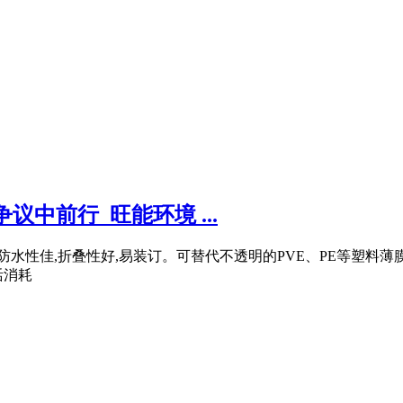
中前行_旺能环境 ...
防水性佳,折叠性好,易装订。可替代不透明的PVE、PE等塑料薄
活消耗