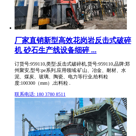
厂家直销新型高效花岗岩反击式破碎
机 砂石生产线设备细碎 ...
订货号:959110,类型:反击式破碎机,货号:959110,品牌:郑
州聚安,型号:pe系列,应用领域:矿山、冶金、耐材、水
泥、煤炭、玻璃、陶瓷、电力等行业,给料粒
度:100300（mm）,出料粒 .
联系电话: 180 3780 8511