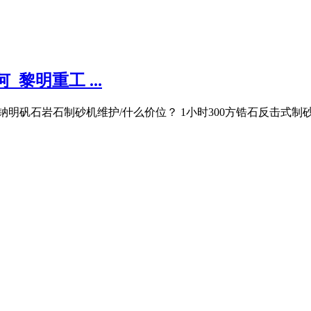
黎明重工 ...
钠明矾石岩石制砂机维护/什么价位？ 1小时300方锆石反击式制砂机 