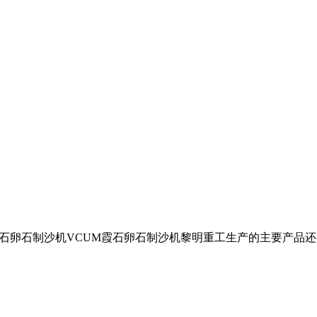
霞石卵石制沙机VCUM霞石卵石制沙机黎明重工生产的主要产品还有