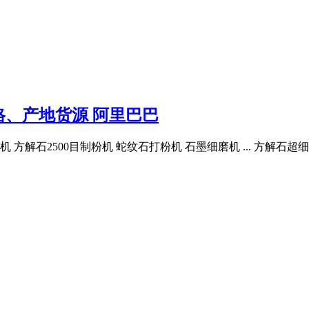
、产地货源 阿里巴巴
机 方解石2500目制粉机 蛇纹石打粉机 石墨细磨机 ... 方解