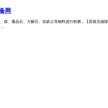
设备网
、煤、重晶石、方解石、铝矾土等物料进行粉磨... 【原煤无烟煤】
..