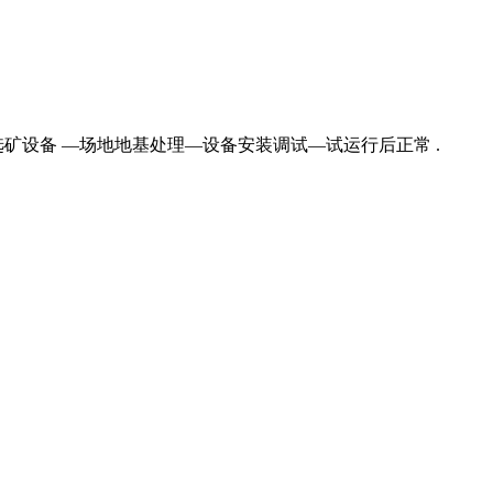
矿设备 —场地地基处理—设备安装调试—试运行后正常 .