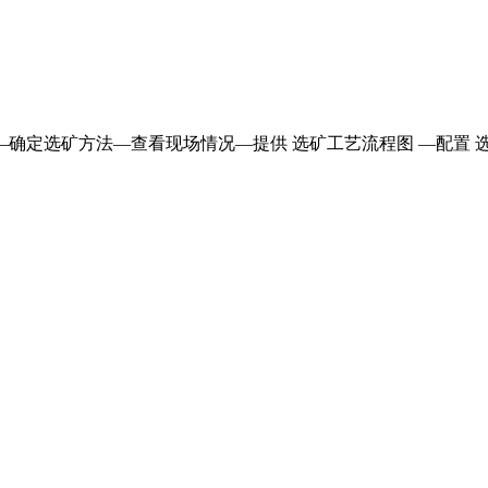
—确定选矿方法—查看现场情况—提供 选矿工艺流程图 —配置 选