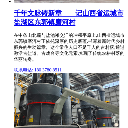
千年文脉铸新章——记山西省运城市
盐湖区东郭镇磨河村
在中条山北麓与盐池滩交汇的冲积平原上,山西省运城市
东郭镇磨河村正依托深厚的历史底蕴,书写着新时代乡村
振兴的生动篇章。这个常住人口不足千人的古村落,通过
激活古盐道、古戏台等文化元素,实现了传统农耕村落的
华丽转身。
联系电话: 180 3780 8511