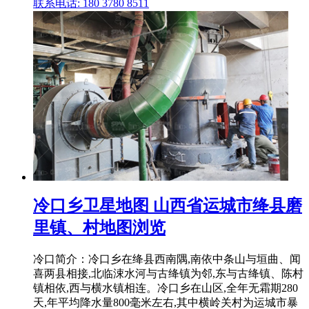
联系电话: 180 3780 8511
冷口乡卫星地图 山西省运城市绛县磨
里镇、村地图浏览
冷口简介：冷口乡在绛县西南隅,南依中条山与垣曲、闻
喜两县相接,北临涑水河与古绛镇为邻,东与古绛镇、陈村
镇相依,西与横水镇相连。冷口乡在山区,全年无霜期280
天,年平均降水量800毫米左右,其中横岭关村为运城市暴