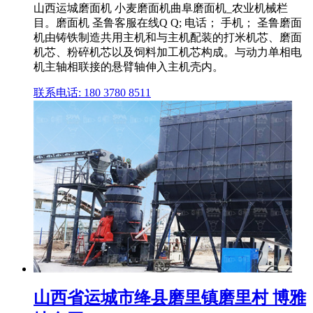
山西运城磨面机 小麦磨面机曲阜磨面机_农业机械栏
目。磨面机 圣鲁客服在线Q Q; 电话； 手机； 圣鲁磨面
机由铸铁制造共用主机和与主机配装的打米机芯、磨面
机芯、粉碎机芯以及饲料加工机芯构成。与动力单相电
机主轴相联接的悬臂轴伸入主机壳内。
联系电话: 180 3780 8511
山西省运城市绛县磨里镇磨里村 博雅