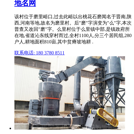
地名网
该村位于磨里峪口,过去此峪以出桃花石磨闻名于晋南,陕
西,河南等地,故名为磨里村。后"磨"字演变为"么"字,本次
普查又改回"磨"字。么里村位于么里镇中部,是镇政府所
在地,省道沁东线穿村而过,全村1100人,分三个居民组,280
户人,耕地面积810亩,其中贫瘠坡地耕 .
联系电话: 180 3780 8511