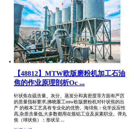
【48812】MTW欧版磨粉机加工石油
焦的作业原理剖析Oc ...
针状焦在硫含量、灰分、蒸发分和真密度等方面有严厉
的质量指标要求,拂晓重工mtw欧版磨粉机对针状焦的出
产 的根本工艺具有专业化的优势。海绵焦：化学反应性
高,杂质含量低,大多数都用在炼铝工业及炭素职业。弹丸
焦（球状焦）：形状呈 ...