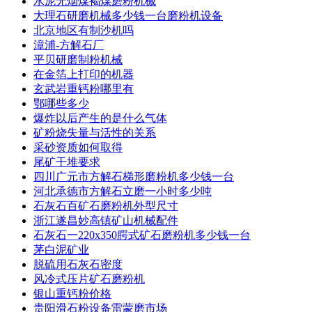
水泥无烟煤褐煤磨粉机械
大理石研磨机械多少钱一台磨粉机设备
北京地区有制沙机吗
漳浦-方解石厂
平贝研磨制粉机械
在金箔上打印的机器
玄武岩重钙粉哪里有
鄂哪些多少
爆炸以后产生的是什么气体
矿粉烧失量与活性的关系
采砂资质如何取得
尾矿干堆要求
四川广元市方解石梯形磨粉机多少钱一台
河北承德市方解石立磨一小时多少吨
石灰石百矿石磨粉机外型尺寸
浙江遂昌妙高镇矿山机械配件
石灰石一220x350腭式矿石磨粉机多少钱一台
茅白泥矿业
脱硫用石灰石密度
风冷式压片矿石磨粉机
银山重钙粉价格
贵阳滑石粉设备雷蒙磨市场