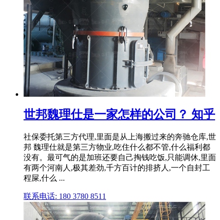
世邦魏理仕是一家怎样的公司？ 知乎
社保委托第三方代理,里面是从上海搬过来的奔驰仓库,世
邦 魏理仕就是第三方物业,吃住什么都不管,什么福利都
没有。最可气的是加班还要自己掏钱吃饭,只能调休,里面
有两个河南人,极其差劲,千方百计的排挤人,一个自封工
程屎,什么 ...
联系电话: 180 3780 8511