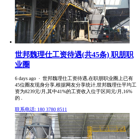
世邦魏理仕工资待遇(共45条) 职朋职
业圈
6 days ago · 世邦魏理仕工资待遇,在职朋职业圈上已有
45位圈友现身分享,根据网友分享统计,世邦魏理仕平均工
资为8239元/月,其中41%的工资收入位于区间元/月,16%
的 .
联系电话: 180 3780 8511