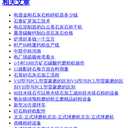
相关文章
电渡金刚石灰石粉碎机器多少钱
石膏矿芽加工技术
电石泥制造的白云质石灰石烘干机
重质碳酸钙制白泥石灰石价格
炉渣好多钱一个立方
时产60吨重钙粉生产线
中联中科河南
电厂脱硫吸收塔着火
1小时1000方矿石碳酸钙磨粉机操作
11级配碎石每方混合料用量
石英砂石灰石加工流程
VSI型与PCL型雷蒙磨的区别VSI型与PCL型雷蒙磨的区
别VSI型与PCL型雷蒙磨的区别
80目水镁石可以将水镁石加工成80目水镁石粉的设备
氧化铁绿预粉磨砂粉立磨精品砂粉设备
新型20方搅拌车
矸石粉碎机配件
北京-立式球磨机北京-立式球磨机北京-立式球磨机
赤峰粉碎设备