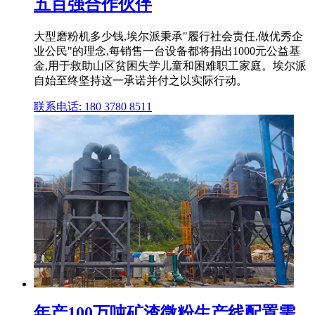
五百强合作伙伴
大型磨粉机多少钱,埃尔派秉承"履行社会责任,做优秀企
业公民"的理念,每销售一台设备都将捐出1000元公益基
金,用于救助山区贫困失学儿童和困难职工家庭。埃尔派
自始至终坚持这一承诺并付之以实际行动。
联系电话: 180 3780 8511
年产100万吨矿渣微粉生产线配置需