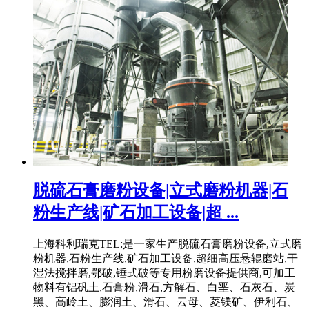
脱硫石膏磨粉设备|立式磨粉机器|石
粉生产线|矿石加工设备|超 ...
上海科利瑞克TEL:是一家生产脱硫石膏磨粉设备,立式磨
粉机器,石粉生产线,矿石加工设备,超细高压悬辊磨站,干
湿法搅拌磨,鄂破,锤式破等专用粉磨设备提供商,可加工
物料有铝矾土,石膏粉,滑石,方解石、白垩、石灰石、炭
黑、高岭土、膨润土、滑石、云母、菱镁矿、伊利石、