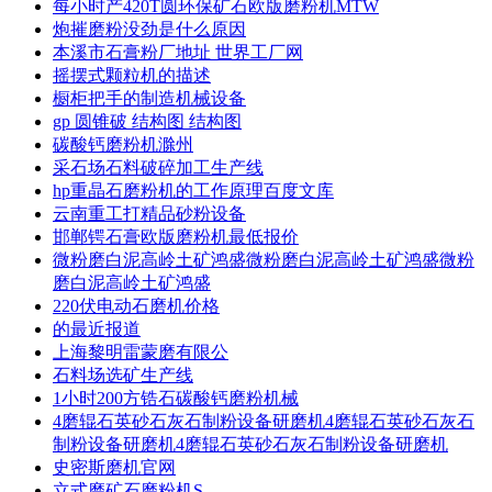
每小时产420T圆环保矿石欧版磨粉机MTW
炮摧磨粉没劲是什么原因
本溪市石膏粉厂地址 世界工厂网
摇摆式颗粒机的描述
橱柜把手的制造机械设备
gp 圆锥破 结构图 结构图
碳酸钙磨粉机滁州
采石场石料破碎加工生产线
hp重晶石磨粉机的工作原理百度文库
云南重工打精品砂粉设备
邯郸锷石膏欧版磨粉机最低报价
微粉磨白泥高岭土矿鸿盛微粉磨白泥高岭土矿鸿盛微粉
磨白泥高岭土矿鸿盛
220伏电动石磨机价格
的最近报道
上海黎明雷蒙磨有限公
石料场选矿生产线
1小时200方锆石碳酸钙磨粉机械
4磨辊石英砂石灰石制粉设备研磨机4磨辊石英砂石灰石
制粉设备研磨机4磨辊石英砂石灰石制粉设备研磨机
史密斯磨机官网
立式磨矿石磨粉机S