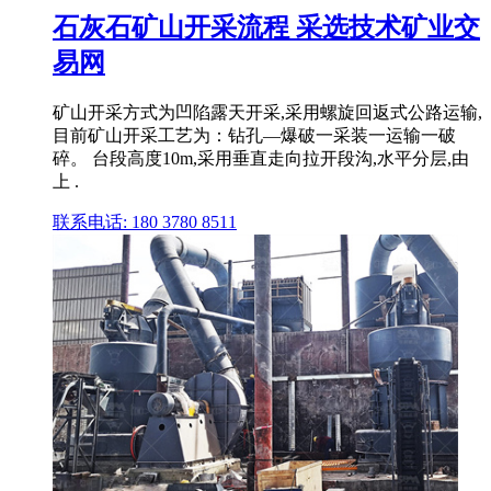
石灰石矿山开采流程 采选技术矿业交
易网
矿山开采方式为凹陷露天开采,采用螺旋回返式公路运输,
目前矿山开采工艺为：钻孔—爆破一采装一运输一破
碎。 台段高度10m,采用垂直走向拉开段沟,水平分层,由
上 .
联系电话: 180 3780 8511