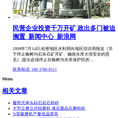
民营企业投资千万开矿 政出多门被迫
搁置_新闻中心_新浪网
2008年7月14日,哈密地区水利局向地区信访局报送《关
于停止榆树沟石灰石矿开矿、确保水库大坝安全的意
见》,提出必须停止在榆树沟水库保护区的 ...
联系电话: 180 3780 8511
Menu
相关文章
履带式单头硅石岩石粉碎
大型立磨立式辊磨机 液压重晶石磨粉机
5r雷蒙磨机产量低温度高