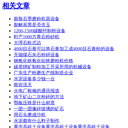
相关文章
膨胀石墨磨粉机器设备
裂解炭黑是否含玉
1200-1500碳酸钙制粉设备
时产1000方青石粉砂机
大理石欧式边
4000目石膏可以将石膏加工成4000目石膏粉的设备
无烟煤石灰石粉碎设备
钢氧化铁氧化铝铁磨粉机价格
碳质锂矿制粉加工开采所用的机械设备
广东生产粉磨生产线制造企业
水泥设备多少钱一台
熔岩流天
火电厂检修的通讯报道
地下矿山二次粉碎的方法
鄂板压铁是什么材质
一团一团像碎玻璃的矿石
用石头磨成沙机
水泥都有什么料子制作
重庆高岭土设备重庆高岭土设备重庆高岭土设备