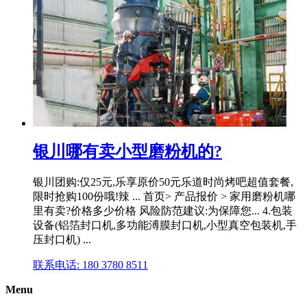
银川哪有卖小型磨粉机的?
银川团购:仅25元,乐享原价50元乐道时尚烤吧超值套餐,
限时抢购100份哦!辣 ... 首页> 产品报价 > 家用磨粉机哪
里有卖?价格多少价格 风险防范建议:为保障您... 4.包装
设备(铝箔封口机,多功能溥膜封口机,小型真空包装机,手
压封口机) ...
联系电话: 180 3780 8511
Menu