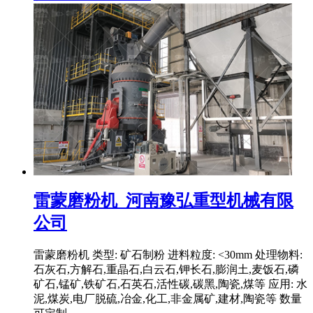
雷蒙磨粉机_河南豫弘重型机械有限
公司
雷蒙磨粉机 类型: 矿石制粉 进料粒度: <30mm 处理物料:
石灰石,方解石,重晶石,白云石,钾长石,膨润土,麦饭石,磷
矿石,锰矿,铁矿石,石英石,活性碳,碳黑,陶瓷,煤等 应用: 水
泥,煤炭,电厂脱硫,冶金,化工,非金属矿,建材,陶瓷等 数量