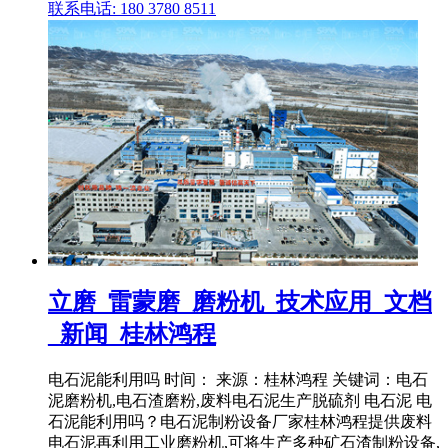
联系电话: 180 3780 8511
立磨_雷蒙磨_磨粉机_技术应用_文档
_新闻_桂林鸿程
电石泥能利用吗 时间： 来源：桂林鸿程 关键词：电石
泥磨粉机,电石渣磨粉,废料电石泥生产脱硫剂 电石泥 电
石泥能利用吗？电石泥制粉设备厂家桂林鸿程提供废料
电石泥再利用工业磨粉机,可将生产多种矿石渣制粉设备,