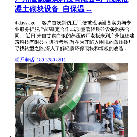
凝土砌块设备_自保温 ...
4 days ago · 客户首次到访工厂,便被现场设备实力与专
业服务折服,当即敲定合作,成功签署轻质砖设备购买合
同。 近日,来自甘肃白银的蒸压砖厂老板来到广州恒德建
筑科技有限公司进行考察,旨在为其陷入困境的蒸压砖厂
寻找转型之路,深入了解轻质环保砌块和墙板的改造 .
联系电话: 180 3780 8511