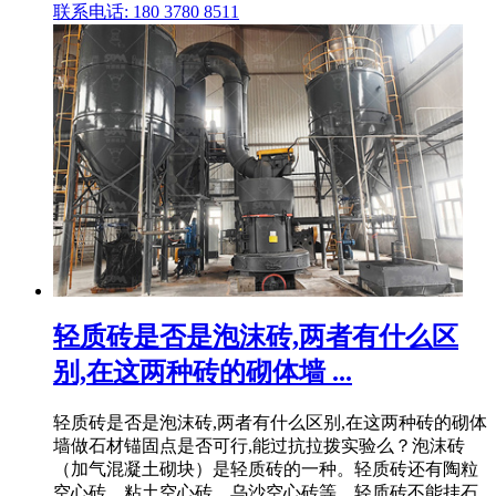
联系电话: 180 3780 8511
轻质砖是否是泡沫砖,两者有什么区
别,在这两种砖的砌体墙 ...
轻质砖是否是泡沫砖,两者有什么区别,在这两种砖的砌体
墙做石材锚固点是否可行,能过抗拉拨实验么？泡沫砖
（加气混凝土砌块）是轻质砖的一种。轻质砖还有陶粒
空心砖、粘土空心砖、乌沙空心砖等。轻质砖不能挂石