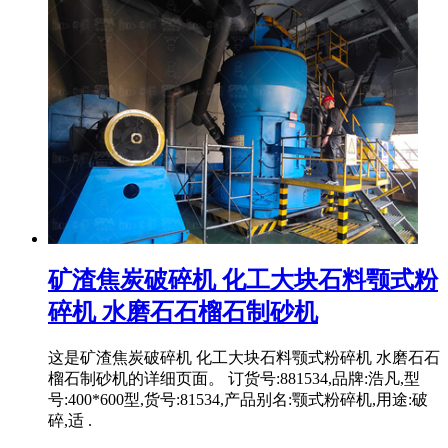
矿渣焦炭破碎机 化工大块石料颚式粉
碎机 水磨石石榴石制砂机
这是矿渣焦炭破碎机 化工大块石料颚式粉碎机 水磨石石
榴石制砂机的详细页面。 订货号:881534,品牌:浩凡,型
号:400*600型,货号:81534,产品别名:颚式粉碎机,用途:破
碎,适 .