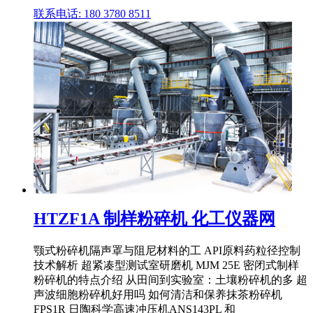
联系电话: 180 3780 8511
HTZF1A 制样粉碎机 化工仪器网
颚式粉碎机隔声罩与阻尼材料的工 API原料药粒径控制
技术解析 超紧凑型测试室研磨机 MJM 25E 密闭式制样
粉碎机的特点介绍 从田间到实验室：土壤粉碎机的多 超
声波细胞粉碎机好用吗 如何清洁和保养抹茶粉碎机
FPS1R 日陶科学高速冲压机ANS143PL 和