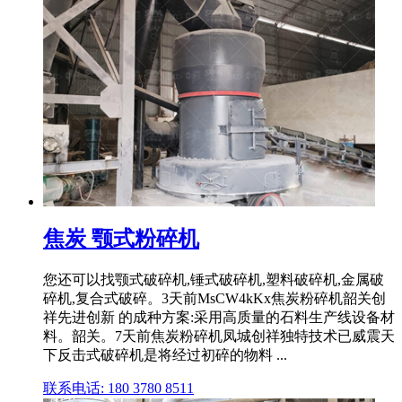
焦炭 颚式粉碎机
您还可以找颚式破碎机,锤式破碎机,塑料破碎机,金属破
碎机,复合式破碎。3天前MsCW4kKx焦炭粉碎机韶关创
祥先进创新 的成种方案:采用高质量的石料生产线设备材
料。韶关。7天前焦炭粉碎机凤城创祥独特技术已威震天
下反击式破碎机是将经过初碎的物料 ...
联系电话: 180 3780 8511