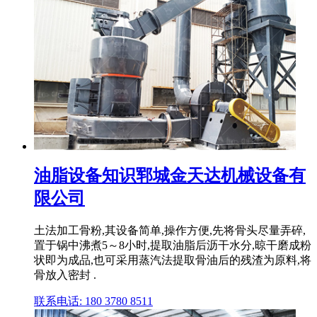
油脂设备知识郓城金天达机械设备有
限公司
土法加工骨粉,其设备简单,操作方便,先将骨头尽量弄碎,
置于锅中沸煮5～8小时,提取油脂后沥干水分,晾干磨成粉
状即为成品,也可采用蒸汽法提取骨油后的残渣为原料,将
骨放入密封 .
联系电话: 180 3780 8511