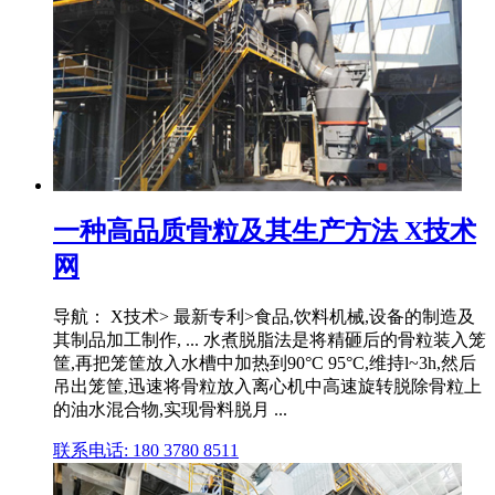
一种高品质骨粒及其生产方法 X技术
网
导航： X技术> 最新专利>食品,饮料机械,设备的制造及
其制品加工制作, ... 水煮脱脂法是将精砸后的骨粒装入笼
筐,再把笼筐放入水槽中加热到90°C 95°C,维持l~3h,然后
吊出笼筐,迅速将骨粒放入离心机中高速旋转脱除骨粒上
的油水混合物,实现骨料脱月 ...
联系电话: 180 3780 8511