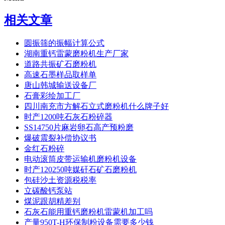
相关文章
圆振筛的振幅计算公式
湖南重钙雷蒙磨粉机生产厂家
道路共振矿石磨粉机
高速石墨样品取样单
唐山韩城输送设备厂
石膏彩绘加工厂
四川南充市方解石立式磨粉机什么牌子好
时产1200吨石灰石粉碎器
SS14750片麻岩卵石高产预粉磨
爆破震裂补偿协议书
金红石粉碎
电动滚筒皮带运输机磨粉机设备
时产120250吨媒矸石矿石磨粉机
包硅沙土资源税税率
立碳酸钙泵站
煤泥跟胡精差别
石灰石能用重钙磨粉机雷蒙机加工吗
产量950T-H环保制粉设备需要多少钱