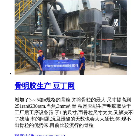
骨明胶生产 豆丁网
增加了3～5咖n规格的骨粒,并将骨粒的最大 尺寸提高到
251ran或30ram.当然,3mm的骨 粒是否能生产明胶取决于
工厂后工序设备筛 孑L的尺寸,而骨粒尺寸太大,又解决不
了残油 率的问题,况且浸酸的天数也会大大延长,体 现不
出骨粒的优势来.目前比较流行的骨粒