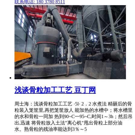
联系电话: 180 3780 8511
浅谈骨粒加工工艺 豆丁网
周士海：浅谈骨粒加工工艺 ·5l· 2．2 水煮法 精砸后的骨
粒装入笼筐里,再把笼筐放人 能加热的水槽中；将水槽里
的水和骨粒一同加 热到90~C一95~C,时间1～3h；然后吊
出,迅速 将骨粒放入土法"离心机"甩出骨粒上部分油
水。熟骨粒的残油率能达到3％～5