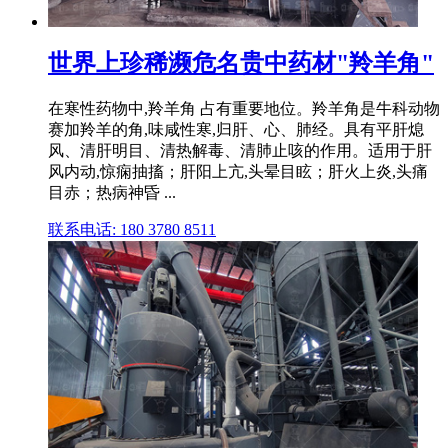
世界上珍稀濒危名贵中药材"羚羊角"
在寒性药物中,羚羊角 占有重要地位。羚羊角是牛科动物
赛加羚羊的角,味咸性寒,归肝、心、肺经。具有平肝熄
风、清肝明目、清热解毒、清肺止咳的作用。适用于肝
风内动,惊痫抽搐；肝阳上亢,头晕目眩；肝火上炎,头痛
目赤；热病神昏 ...
联系电话: 180 3780 8511