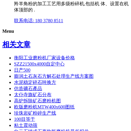
羚羊角粉的加工工艺用多级粉碎机,包括机 体、设置在机
体顶部的 .
联系电话: 180 3780 8511
Menu
相关文章
衡阳工业磨粉机厂家设备价格
SZZ21500x4000自定中心
日产500
膨润土石灰石方解石处理生产线方案图
水泥稳定碎石吨换方
仿造礦石產品
太仆寺旗矿石分布
高炉拆除矿石磨粉机图
欧版磨粉机MTW400x600图纸
珍珠岩矿粉碎生产线
100目等于
粘土震动筛