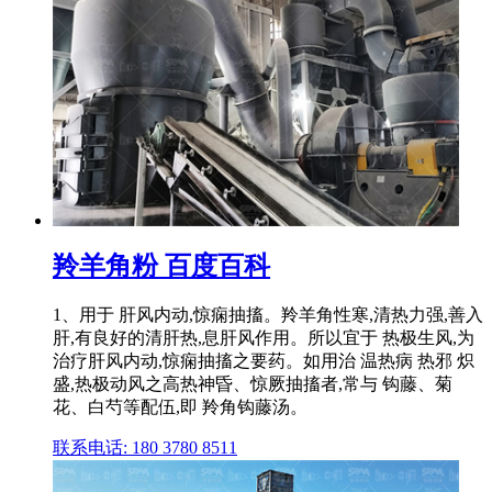
羚羊角粉 百度百科
1、用于 肝风内动,惊痫抽搐。羚羊角性寒,清热力强,善入
肝,有良好的清肝热,息肝风作用。所以宜于 热极生风,为
治疗肝风内动,惊痫抽搐之要药。如用治 温热病 热邪 炽
盛,热极动风之高热神昏、惊厥抽搐者,常与 钩藤、菊
花、白芍等配伍,即 羚角钩藤汤。
联系电话: 180 3780 8511