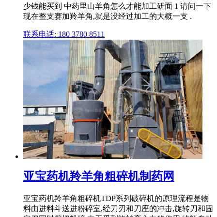
少钱能买到 中药里山羊角怎么才能加工研面 1 请问一下
现在整支赛加羚羊角,就是没经过加工的大概一支 .
联系电话: 180 3780 8511
亚宝药机羚羊角粗碎机制药网
亚宝药机羚羊角粗碎机TDP系列破碎机的原理流程是物
料由进料斗送进粉碎室,经刀刃和刀座的冲击,旋转刀和固