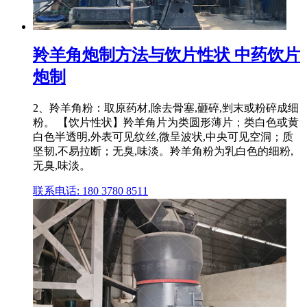
羚羊角炮制方法与饮片性状 中药饮片
炮制
2、羚羊角粉：取原药材,除去骨塞,砸碎,剉末或粉碎成细
粉。 【饮片性状】羚羊角片为类圆形薄片；类白色或黄
白色半透明,外表可见纹丝,微呈波状,中央可见空洞；质
坚韧,不易拉断；无臭,味淡。羚羊角粉为乳白色的细粉,
无臭,味淡。
联系电话: 180 3780 8511