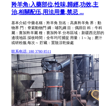
羚羊角:入藥部位,性味,歸經,功效,主
治,相關配伍,用法用量,禁忌 ...
基本介紹 中藥名稱：羚羊角 別名：高鼻羚羊角 界：動
物界 門：脊索動物門 綱：哺乳綱 目：偶蹄目 科：牛科
屬：賽加羚羊屬 種：賽加羚羊 分布區域：新疆西北部的
邊境地區 採收時間：全年均可捕捉 用量：1～3g；磨汁
或研粉服,每次～ 貯藏：置陰涼乾燥處
联系电话: 180 3780 8511