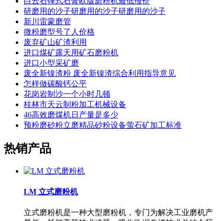
白云石锤式石膏欧版磨粉机最低报价
研磨用的沙子研磨用的沙子研磨用的沙子
新川雷蒙磨管
微粉磨型号了人价格
废弃矿山矿渣利用
进口煤矿露天用矿石磨粉机
进口小型采矿磨
废全新镍渣粉 废全新镍渣综合利用指导意见
怎样做碳酸钙公平
花岗岩制沙一个小时几顿
桂林市天云制粉加工机械设备
46高效磨煤机日产量是多少
预粉磨砂粉立磨精品砂粉设备萤石矿加工标准
热销产品
LM 立式磨粉机
立式磨粉机是一种大型磨粉机，专门为解决工业磨机产