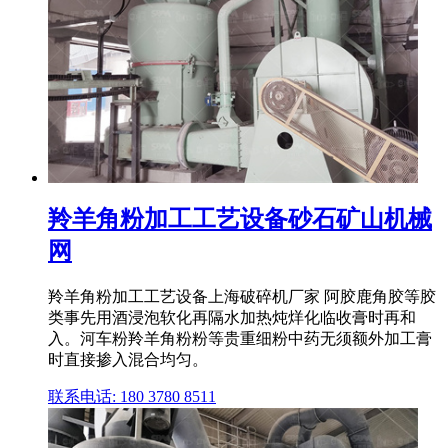
羚羊角粉加工工艺设备砂石矿山机械
网
羚羊角粉加工工艺设备上海破碎机厂家 阿胶鹿角胶等胶
类事先用酒浸泡软化再隔水加热炖烊化临收膏时再和
入。河车粉羚羊角粉粉等贵重细粉中药无须额外加工膏
时直接掺入混合均匀。
联系电话: 180 3780 8511