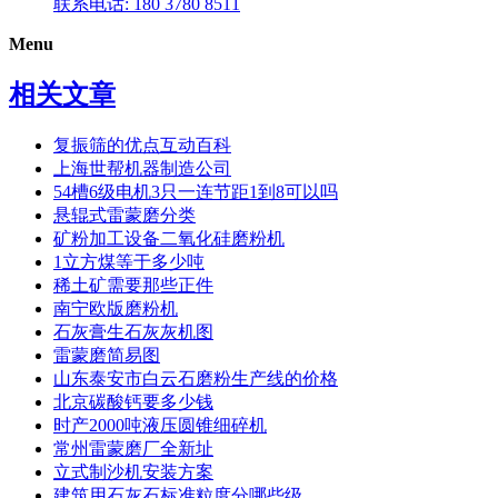
联系电话: 180 3780 8511
Menu
相关文章
复振筛的优点互动百科
上海世帮机器制造公司
54槽6级电机3只一连节距1到8可以吗
悬辊式雷蒙磨分类
矿粉加工设备二氧化硅磨粉机
1立方煤等于多少吨
稀土矿需要那些正件
南宁欧版磨粉机
石灰膏生石灰灰机图
雷蒙磨简易图
山东泰安市白云石磨粉生产线的价格
北京碳酸钙要多少钱
时产2000吨液压圆锥细碎机
常州雷蒙磨厂全新址
立式制沙机安装方案
建筑用石灰石标准粒度分哪些级