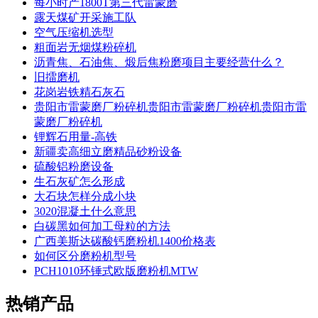
每小时产1800T第三代雷蒙磨
露天煤矿开采施工队
空气压缩机选型
粗面岩无烟煤粉碎机
沥青焦、石油焦、煅后焦粉磨项目主要经营什么？
旧擂磨机
花岗岩铁精石灰石
贵阳市雷蒙磨厂粉碎机贵阳市雷蒙磨厂粉碎机贵阳市雷
蒙磨厂粉碎机
锂辉石用量-高铁
新疆卖高细立磨精品砂粉设备
硫酸铝粉磨设备
生石灰矿怎么形成
大石块怎样分成小块
3020混凝土什么意思
白碳黑如何加工母粒的方法
广西美斯达碳酸钙磨粉机1400价格表
如何区分磨粉机型号
PCH1010环锤式欧版磨粉机MTW
热销产品