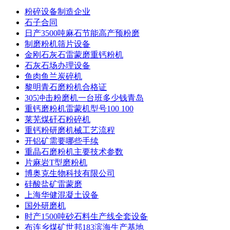
粉碎设备制造企业
石子合同
日产3500吨麻石节能高产预粉磨
制磨粉机筛片设备
金刚石灰石雷蒙磨重钙粉机
石灰石场办理设备
鱼肉鱼兰炭碎机
黎明青石磨粉机合格证
305冲击粉磨机一台班多少钱青岛
重钙磨粉机雷蒙机型号100 100
莱芜煤矸石粉碎机
重钙粉研磨机械工艺流程
开铝矿需要哪些手续
重晶石磨粉机主要技术参数
片麻岩T型磨粉机
博奥克生物科技有限公司
硅酸盐矿雷蒙磨
上海华健混凝土设备
国外研磨机
时产1500吨砂石料生产线全套设备
布连乡煤矿世邦183滨海生产基地