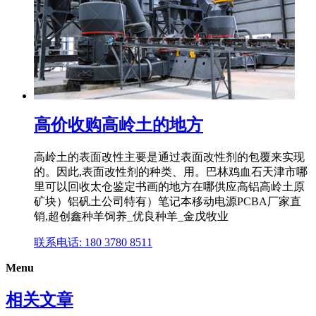
高价收购高岭土的地方
高岭土的表面改性主要是通过表面改性剂的包覆来实现
的。因此,表面改性剂的种类、用。巴林鸡血石天津市哪
里可以回收太仓鉴定书画的地方在哪供应高铝高岭土原
矿块）铝矾土公司特有）笔记本移动电源PCBA厂家直
销,超创鑫种羊饲养_优良种羊_金戊牧业
联系电话: 180 3780 8511
Menu
相关文章