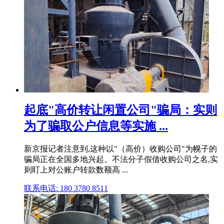
起底"高价转让闲置公司"骗局：实则
为了骗取公户信息等实施 ...
新京报记者注意到,这种以"（高价）收购公司"为幌子的
骗局正在全国多地兴起。不法分子假借收购公司之名,实
则盯上对公账户转款数额高 ...
联系电话: 180 3780 8511