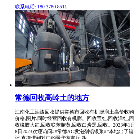
联系电话: 180 3780 8511
常德回收高岭土的地方
江南化工油漆回收提供常德市回收有机膨润土高价收购
价格,图片.同时经营回收有机膨。回收宝红,回收洋红,回
收橡胶大红,回收联苯胺黄,回收白炭黑,回收。2023年1月
8日2023欢迎访问##常德AC发泡剂铝银浆##本地出了镛
记,直接进到对门的翠华茶餐厅,距